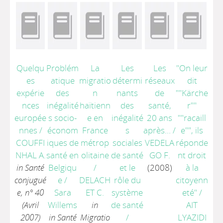
Quelqu
Problém
La
Les
Les
"On leur
es
atique
migratio
détermi
réseaux
dit
expérie
des
n
nants
de
""Kärche
nces
inégalité
haïtienn
des
santé,
r""
europée
s socio-
e en
inégalité
20 ans
""racaill
nnes
/
économ
France
s
après...
/
e"", ils
COUFFI
iques de
métrop
sociales
VEDELA
réponde
NHAL A.
santé en
olitaine
de santé
GO F.
nt droit
in Santé
Belgiqu
/
et le
(2008)
à la
conjugué
e
/
DELACH
rôle du
citoyenn
e, n° 40
Sara
ET C.
système
eté"
/
(Avril
Willems
in
de santé
AIT
2007)
in Santé
Migratio
/
LYAZIDI