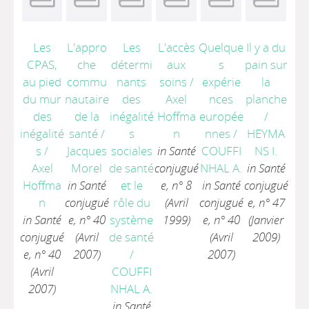
Les
L'appro
Les
L'accès
Quelque
Il y a du
CPAS,
che
détermi
aux
s
pain sur
au pied
commu
nants
soins
/
expérie
la
du mur
nautaire
des
Axel
nces
planche
des
de la
inégalité
Hoffma
europée
/
inégalité
santé
/
s
n
nnes
/
HEYMA
s
/
Jacques
sociales
in Santé
COUFFI
NS I.
Axel
Morel
de santé
conjugué
NHAL A.
in Santé
Hoffma
in Santé
et le
e, n° 8
in Santé
conjugué
n
conjugué
rôle du
(Avril
conjugué
e, n° 47
in Santé
e, n° 40
système
1999)
e, n° 40
(Janvier
conjugué
(Avril
de santé
(Avril
2009)
e, n° 40
2007)
/
2007)
(Avril
COUFFI
2007)
NHAL A.
in Santé