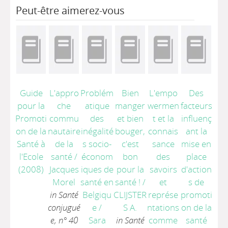
Peut-être aimerez-vous
Guide
L'appro
Problém
Bien
L'empo
Des
pour la
che
atique
manger
wermen
facteurs
Promoti
commu
des
et bien
t et la
influenç
on de la
nautaire
inégalité
bouger,
connais
ant la
Santé à
de la
s socio-
c'est
sance
mise en
l'Ecole
santé
/
économ
bon
des
place
(2008)
Jacques
iques de
pour la
savoirs
d'action
Morel
santé en
santé !
/
et
s de
in Santé
Belgiqu
CLIJSTER
représe
promoti
conjugué
e
/
S A.
ntations
on de la
e, n° 40
Sara
in Santé
comme
santé