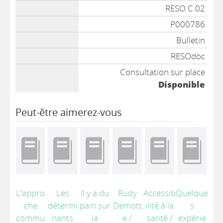
RESO C.02
P000786
Bulletin
RESOdoc
Consultation sur place
Disponible
Peut-être aimerez-vous
L'appro
Les
Il y a du
Rudy
Accessib
Quelque
che
détermi
pain sur
Demott
ilité à la
s
commu
nants
la
e
/
santé
/
expérie