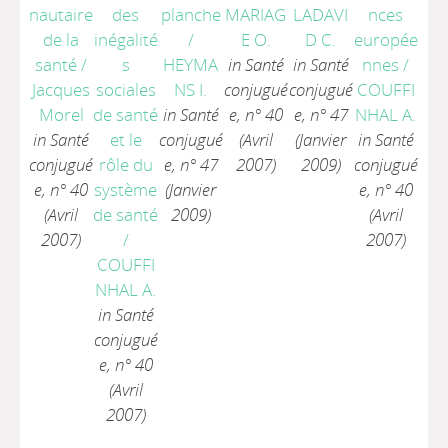
nautaire
des
planche
MARIAG
LADAVI
nces
de la
inégalité
/
E O.
D C.
europée
santé
/
s
HEYMA
in Santé
in Santé
nnes
/
Jacques
sociales
NS I.
conjugué
conjugué
COUFFI
Morel
de santé
in Santé
e, n° 40
e, n° 47
NHAL A.
in Santé
et le
conjugué
(Avril
(Janvier
in Santé
conjugué
rôle du
e, n° 47
2007)
2009)
conjugué
e, n° 40
système
(Janvier
e, n° 40
(Avril
de santé
2009)
(Avril
2007)
/
2007)
COUFFI
NHAL A.
in Santé
conjugué
e, n° 40
(Avril
2007)