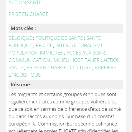
ACTION SANTE
PRISE EN CHARGE
Mots-clés :
BELGIQUE
;
POLITIQUE DE SANTE
;
SANTE
PUBLIQUE
;
PROJET
;
INTERCULTURALISME
;
POPULATION IMMIGREE
;
ACCES AUX SOINS
;
COMMUNICATION
;
MILIEU HOSPITALIER
;
ACTION
SANTE
;
PRISE EN CHARGE
;
CULTURE
;
BARRIERE
LINGUISTIQUE
Résumé :
Les migrants et certains groupes ethniques sont
régulièrement cités comme groupes vulnérables,
que ce soit en termes de différence d’état de santé
ou dans l’accès aux soins. Sur base d’un constat
européen, la Commission Européenne cofinance
actuellement le projet EUGATE afin d’identifier les