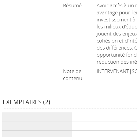
Résumé :
Avoir accès à un m
avantage pour l’en
investissement à 
les milieux d’éduc
jouent des enjeu
cohésion et d’int
des différences. 
opportunité fond
réduction des inég
Note de
INTERVENANT|SC
contenu :
EXEMPLAIRES (2)
Liste des exemplaires