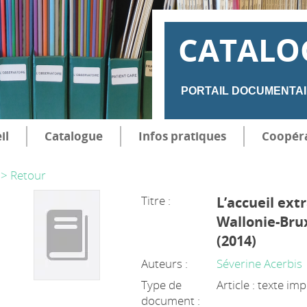
CATALO
PORTAIL DOCUMENTAI
il
Catalogue
Infos pratiques
Coopér
> Retour
Titre :
L’accueil ext
Wallonie-Brux
(2014)
Auteurs :
Séverine Acerbis
Type de
Article : texte im
document :