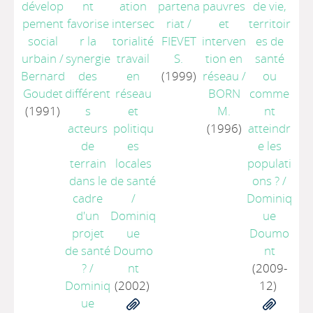
dévelop
nt
ation
partena
pauvres
de vie,
pement
favorise
intersec
riat
/
et
territoir
social
r la
torialité
FIEVET
interven
es de
urbain
/
synergie
travail
S.
tion en
santé
Bernard
des
en
(1999)
réseau
/
ou
Goudet
différent
réseau
BORN
comme
(1991)
s
et
M.
nt
acteurs
politiqu
(1996)
atteindr
de
es
e les
terrain
locales
populati
dans le
de santé
ons ?
/
cadre
/
Dominiq
d'un
Dominiq
ue
projet
ue
Doumo
de santé
Doumo
nt
?
/
nt
(2009-
Dominiq
(2002)
12)
ue