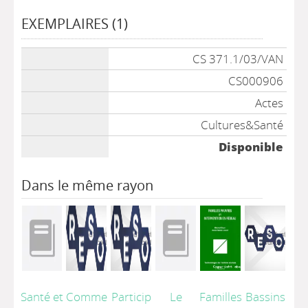
EXEMPLAIRES (1)
Liste des exemplaires
CS 371.1/03/VAN
CS000906
Actes
Cultures&Santé
Disponible
Dans le même rayon
Santé et
Comme
Particip
Le
Familles
Bassins