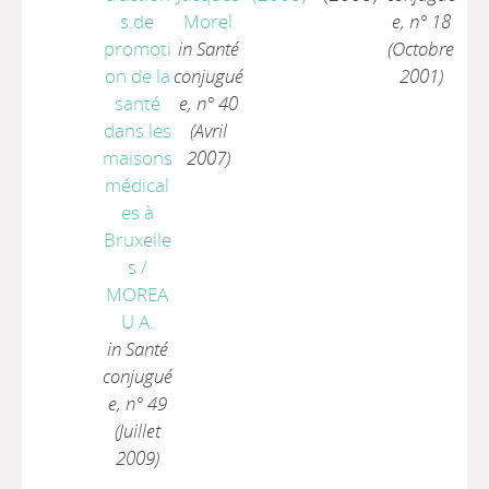
s de
Morel
e, n° 18
promoti
in Santé
(Octobre
on de la
conjugué
2001)
santé
e, n° 40
dans les
(Avril
maisons
2007)
médical
es à
Bruxelle
s
/
MOREA
U A.
in Santé
conjugué
e, n° 49
(Juillet
2009)