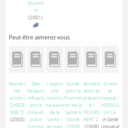
Doumo
nt
(2001)
Peut-être aimerez-vous
Recherc
Des
L'appro
Guide
Aliment
Stress
he-
facteurs
che
pour la
ation et
et
action
/
influenç
commu
Promoti
précarit
habitat
/
DARDE
ant la
nautaire
on de la
é
/
HERSCO
NNE O.
mise en
de la
Santé à
HOORN
VICI A.
(2005)
place
santé
/
l'Ecole
AERT C.
in Santé
d'action
Jacques
(2008)
(2008)
conjugué