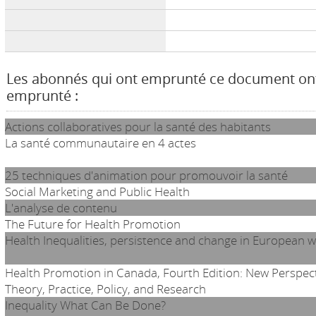
Les abonnés qui ont emprunté ce document on
emprunté :
Actions collaboratives pour la santé des habitants
La santé communautaire en 4 actes
25 techniques d'animation pour promouvoir la santé
Social Marketing and Public Health
L'analyse de contenu
The Future for Health Promotion
Health Inequalities, persistence and change in European w
Health Promotion in Canada, Fourth Edition: New Perspec
Theory, Practice, Policy, and Research
Inequality What Can Be Done?