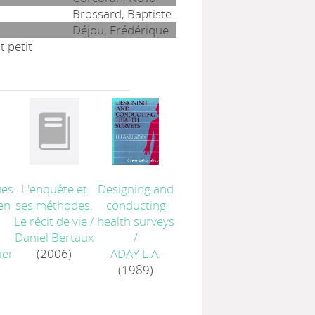
Brossard, Baptiste
Déjou, Frédérique
t petit
ues
L'enquête et
Designing and
en
ses méthodes.
conducting
Le récit de vie
/
health surveys
Daniel Bertaux
/
ier
(2006)
ADAY L.A.
(1989)