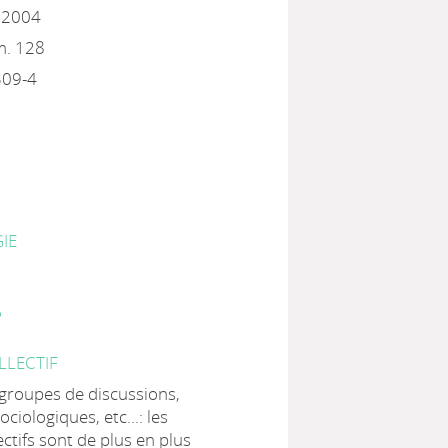
, 2004
m. 128
309-4
IE
P
LLECTIF
groupes de discussions,
ciologiques, etc...: les
ectifs sont de plus en plus