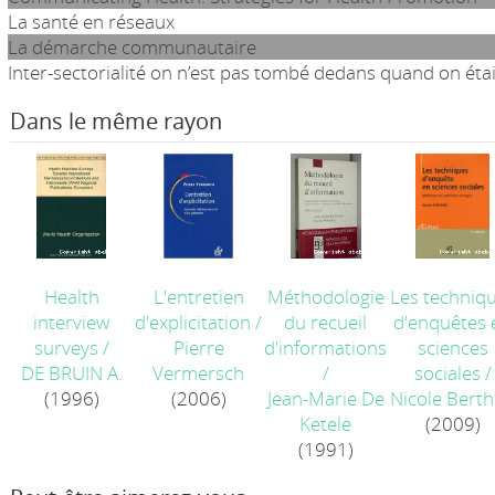
La santé en réseaux
La démarche communautaire
Inter-sectorialité on n’est pas tombé dedans quand on étai
Dans le même rayon
Health
L'entretien
Méthodologie
Les techniq
interview
d'explicitation
/
du recueil
d'enquêtes 
surveys
/
Pierre
d'informations
sciences
DE BRUIN A.
Vermersch
/
sociales
/
(1996)
(2006)
Jean-Marie De
Nicole Berth
Ketele
(2009)
(1991)