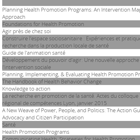
Planning Health Promotion Programs: An Intervention Ma
Approach
Foundations for Health Promotion
Agir près de chez soi
Construire l'espace sociosanitaire : Expériences et pratiqu
recherche dans la production locale de santé
Guide de l'animation santé
Développement du pouvoir d'agir: Une nouvelle approche
l'intervention sociale
Planning, Implementing, & Evaluating Health Promotion 
The Handbook of Health Behavior Change
Knowledge to action
La recherche en promotion de la santé. Actes du colloque
régional de compétences Lyon, janvier 2015
A New Weave of Power, People, and Politics: The Action Gu
Advocacy and Citizen Participation
Santé
Health Promotion Programs
Communicating Health. Strategies for Health Promotion