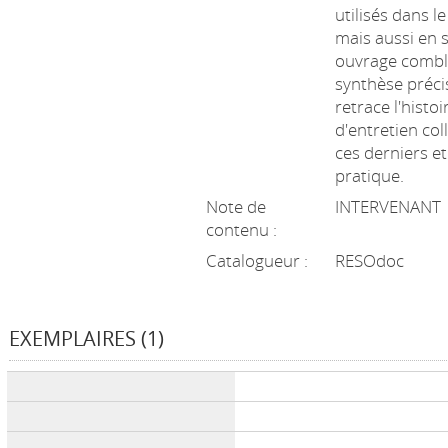
utilisés dans 
mais aussi en s
ouvrage combl
synthèse préci
retrace l'histo
d'entretien col
ces derniers e
pratique.
Note de
INTERVENANT
contenu :
Catalogueur :
RESOdoc
EXEMPLAIRES (1)
Liste des exemplaires