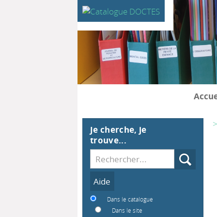
Accue
>
Je cherche, je
trouve...
Recherche
Dans le catalogue
Dans le site