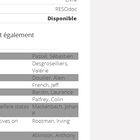
RESOdoc
Disponible
t également
Passel, Sébastien
Desgroseilliers,
Valérie
Douiller, Alain
French, Jeff
Bardin, Laurence
Palfrey, Colin
elfare states
Mackenbach, Johan
P.
tives on
Rootman, Irving
Atkinson, Anthony