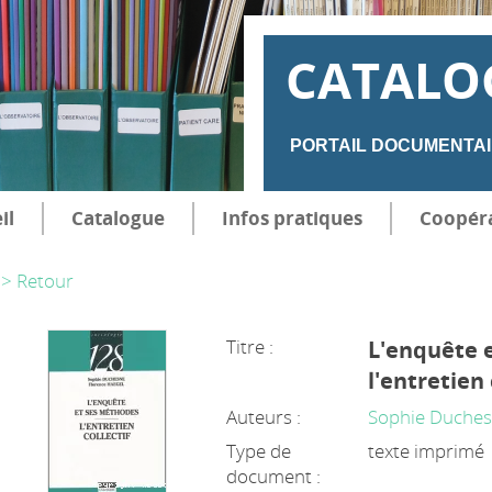
CATALO
PORTAIL DOCUMENTAI
il
Catalogue
Infos pratiques
Coopér
> Retour
Titre :
L'enquête 
l'entretien 
Auteurs :
Sophie Duche
Type de
texte imprimé
document :