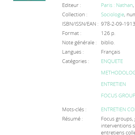
Editeur :
Paris : Nathan
Collection :
Sociologie
, nu
ISBN/ISSN/EAN :
978-2-09-191
Format :
126 p.
Note générale :
biblio.
Langues :
Français
Catégories :
ENQUETE
METHODOLOG
ENTRETIEN
FOCUS GROU
Mots-clés :
ENTRETIEN CO
Résumé :
Focus groups, 
interventions so
entretiens coll