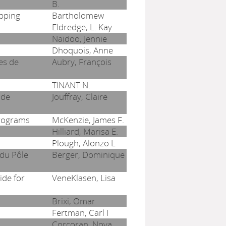
B.
pping
Bartholomew
Eldredge, L. Kay
Naidoo, Jennie
Dhoquois, Anne
es de
Aubry, François
TINANT N.
 de
Jouffray, Claire
Programs
McKenzie, James F.
Hilliard, Marisa E.
Plough, Alonzo L
 du Pôle
Berger, Dominique
ide for
VeneKlasen, Lisa
Brixi, Omar
Fertman, Carl I
Corcoran, Nova