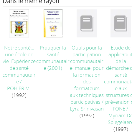
Dans le même rayon
Notre santé...
Pratiquer la
Outils pour la
Etude de
une école de
santé
participation
l'applicabili
vie. Expérience
communautair
communautair
de la
de santé
e
(2001)
e: manuel pour
démarche 
communautair
la formation
santé
e
/
des
communauta
POHIER M.
formateurs
e aux
(1992)
aux techniques
structures 
participatives
/
prévention 
Lyra Srinivasan
l'ONE
/
(1992)
Myriam D
Spiegelaer
(1997)