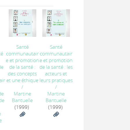
Santé
Santé
té
communautair
communautair
e et promotion
e et promotion
de
de la santé :
de la santé : les
des concepts
acteurs et
ir
et une éthique
leurs pratiques
/
/
de
Martine
Martine
de
Bantuelle
Bantuelle
(1999)
(1999)
e
e