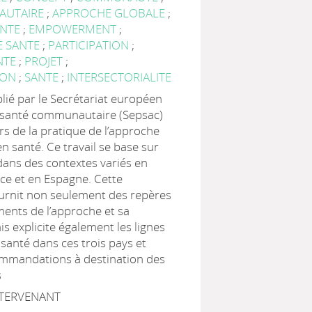
AUTAIRE
;
APPROCHE GLOBALE
;
ANTE
;
EMPOWERMENT
;
E SANTE
;
PARTICIPATION
;
NTE
;
PROJET
;
ION
;
SANTE
;
INTERSECTORIALITE
ié par le Secrétariat européen
 santé communautaire (Sepsac)
urs de la pratique de l’approche
 santé. Ce travail se base sur
dans des contextes variés en
ce et en Espagne. Cette
ournit non seulement des repères
ents de l’approche et sa
 explicite également les lignes
 santé dans ces trois pays et
mmandations à destination des
s
NTERVENANT