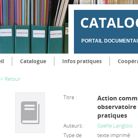
CATALO
PORTAIL DOCUMENTAI
il
Catalogue
Infos pratiques
Coopér
> Retour
Titre :
Action commu
observatoire 
pratiques
Auteurs :
Gaëlle Langlois
Type de
texte imprimé