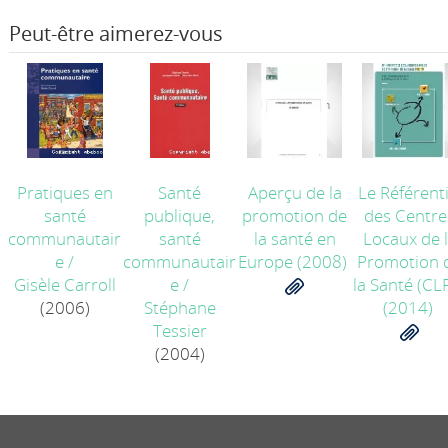
Peut-être aimerez-vous
Pratiques en
Santé
Aperçu de la
Le Référenti
santé
publique,
promotion de
des Centre
communautair
santé
la santé en
Locaux de 
e
/
communautair
Europe
(2008)
Promotion 
Gisèle Carroll
e
/
la Santé (CL
(2006)
Stéphane
(2014)
Tessier
(2004)