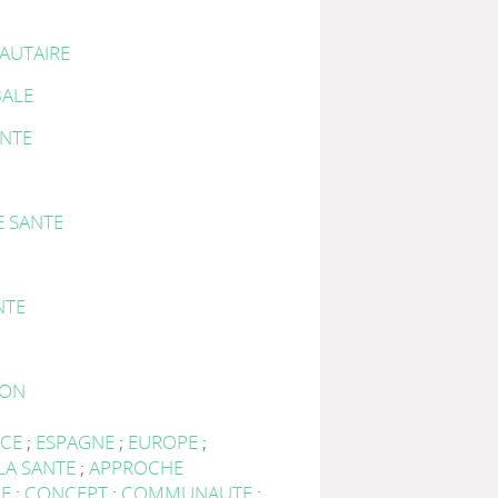
AUTAIRE
ALE
ANTE
E SANTE
NTE
ION
NCE
;
ESPAGNE
;
EUROPE
;
LA SANTE
;
APPROCHE
RE
;
CONCEPT
;
COMMUNAUTE
;