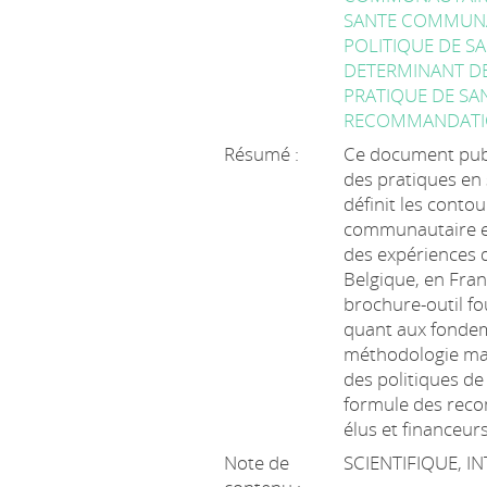
SANTE COMMUN
POLITIQUE DE S
DETERMINANT D
PRATIQUE DE SA
RECOMMANDAT
Résumé :
Ce document publ
des pratiques en
définit les conto
communautaire en
des expériences 
Belgique, en Fran
brochure-outil f
quant aux fondem
méthodologie mais
des politiques de
formule des reco
élus et financeur
Note de
SCIENTIFIQUE, I