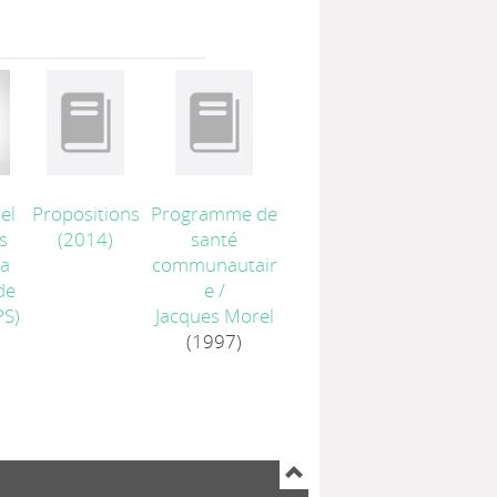
el
Propositions
Programme de
s
(2014)
santé
la
communautair
de
e
/
PS)
Jacques Morel
(1997)