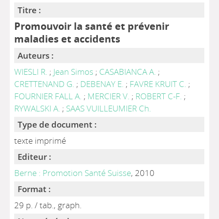
Titre :
Promouvoir la santé et prévenir
maladies et accidents
Auteurs :
WIESLI R.
;
Jean Simos
;
CASABIANCA A.
;
CRETTENAND G.
;
DEBENAY E.
;
FAVRE KRUIT C.
;
FOURNIER FALL A.
;
MERCIER V.
;
ROBERT C-F.
;
RYWALSKI A.
;
SAAS VUILLEUMIER Ch.
Type de document :
texte imprimé
Editeur :
Berne : Promotion Santé Suisse
, 2010
Format :
29 p. / tab., graph.