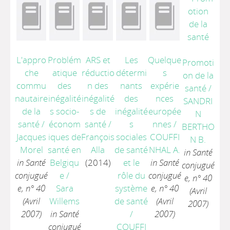
L'appro
Problém
ARS et
Les
Quelque
Promoti
che
atique
réductio
détermi
s
on de la
commu
des
n des
nants
expérie
santé
/
nautaire
inégalité
inégalité
des
nces
SANDRI
de la
s socio-
s de
inégalité
europée
N
santé
/
économ
santé
/
s
nnes
/
BERTHO
Jacques
iques de
François
sociales
COUFFI
N B.
Morel
santé en
Alla
de santé
NHAL A.
in Santé
in Santé
Belgiqu
(2014)
et le
in Santé
conjugué
conjugué
e
/
rôle du
conjugué
e, n° 40
e, n° 40
Sara
système
e, n° 40
(Avril
(Avril
Willems
de santé
(Avril
2007)
2007)
in Santé
/
2007)
conjugué
COUFFI