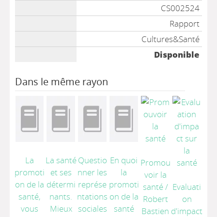
CS002524
Rapport
Cultures&Santé
Disponible
Dans le même rayon
La
La santé
Questio
En quoi
Promou
promoti
et ses
nner les
la
voir la
on de la
détermi
représe
promoti
santé
/
Evaluati
santé,
nants.
ntations
on de la
Robert
on
vous
Mieux
sociales
santé
Bastien
d'impact