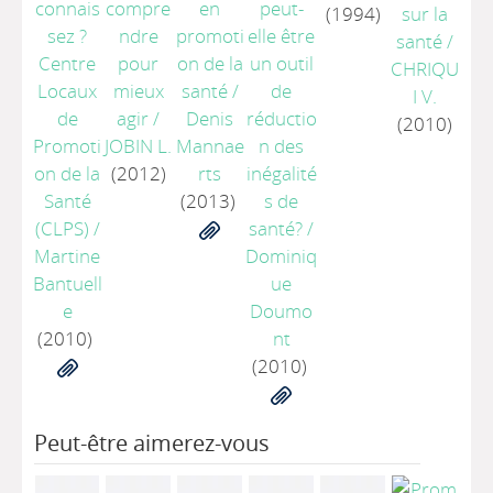
connais
compre
en
peut-
(1994)
sur la
sez ?
ndre
promoti
elle être
santé
/
Centre
pour
on de la
un outil
CHRIQU
Locaux
mieux
santé
/
de
I V.
de
agir
/
Denis
réductio
(2010)
Promoti
JOBIN L.
Mannae
n des
on de la
(2012)
rts
inégalité
Santé
(2013)
s de
(CLPS)
/
santé?
/
Martine
Dominiq
Bantuell
ue
e
Doumo
(2010)
nt
(2010)
Peut-être aimerez-vous