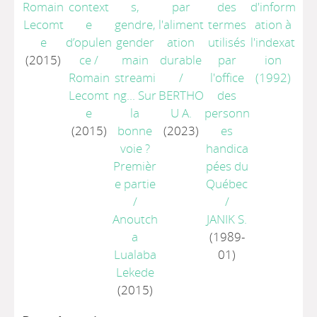
Romain
context
s,
par
des
d'inform
Lecomt
e
gendre,
l'aliment
termes
ation à
e
d’opulen
gender
ation
utilisés
l'indexat
(2015)
ce
/
main
durable
par
ion
Romain
streami
/
l'office
(1992)
Lecomt
ng... Sur
BERTHO
des
e
la
U A.
personn
(2015)
bonne
(2023)
es
voie ?
handica
Premièr
pées du
e partie
Québec
/
/
Anoutch
JANIK S.
a
(1989-
Lualaba
01)
Lekede
(2015)