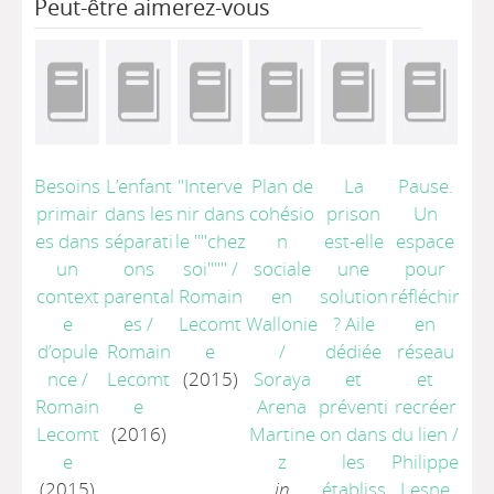
Peut-être aimerez-vous
Besoins
L’enfant
"Interve
Plan de
La
Pause.
primair
dans les
nir dans
cohésio
prison
Un
es dans
séparati
le ""chez
n
est-elle
espace
un
ons
soi"""
/
sociale
une
pour
context
parental
Romain
en
solution
réfléchir
e
es
/
Lecomt
Wallonie
? Aile
en
d’opule
Romain
e
/
dédiée
réseau
nce
/
Lecomt
(2015)
Soraya
et
et
Romain
e
Arena
préventi
recréer
Lecomt
(2016)
Martine
on dans
du lien
/
e
z
les
Philippe
(2015)
in
établiss
Lesne