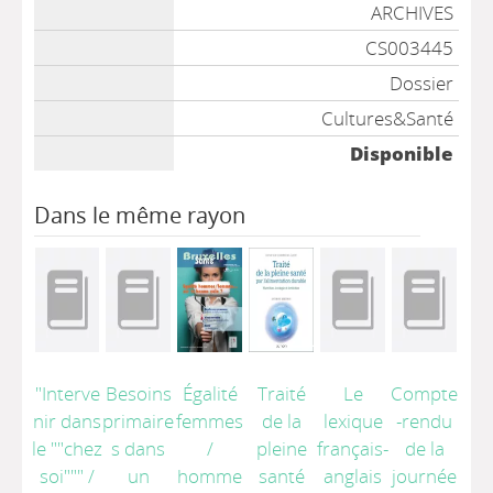
Liste des exemplaires
ARCHIVES
CS003445
Dossier
Cultures&Santé
Disponible
Dans le même rayon
"Interve
Besoins
Égalité
Traité
Le
Compte
nir dans
primaire
femmes
de la
lexique
-rendu
le ""chez
s dans
/
pleine
français-
de la
soi"""
/
un
homme
santé
anglais
journée