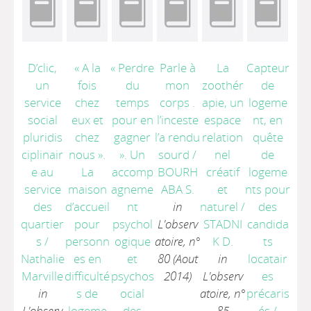
D’clic,
« A la
« Perdre
Parle à
La
Capteur
un
fois
du
mon
zoothér
de
service
chez
temps
corps .
apie, un
logeme
social
eux et
pour en
l’inceste
espace
nt, en
pluridis
chez
gagner
l’a rendu
relation
quête
ciplinair
nous ».
». Un
sourd
/
nel
de
e au
La
accomp
BOURH
créatif
logeme
service
maison
agneme
ABA S.
et
nts pour
des
d’accueil
nt
in
naturel
/
des
quartier
pour
psychol
L'observ
STADNI
candida
s
/
personn
ogique
atoire, n°
K D.
ts
Nathalie
es en
et
80 (Aout
in
locatair
Marville
difficulté
psychos
2014)
L'observ
es
in
s de
ocial
atoire, n°
précaris
L'observ
logeme
des
85
és
/