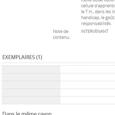
cellule d'apprent
le T.H., dans les
handicap, le goût 
responsabilités.
Note de
INTERVENANT
contenu :
EXEMPLAIRES (1)
Liste des exemplaires
Dans le même rayon