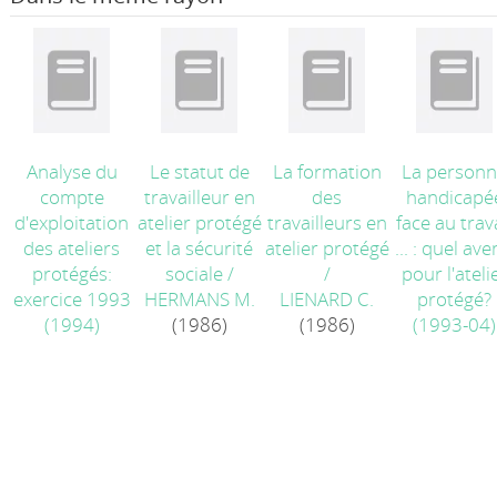
Analyse du
Le statut de
La formation
La person
compte
travailleur en
des
handicapé
d'exploitation
atelier protégé
travailleurs en
face au trav
des ateliers
et la sécurité
atelier protégé
... : quel ave
protégés:
sociale
/
/
pour l'ateli
exercice 1993
HERMANS M.
LIENARD C.
protégé?
(1994)
(1986)
(1986)
(1993-04)