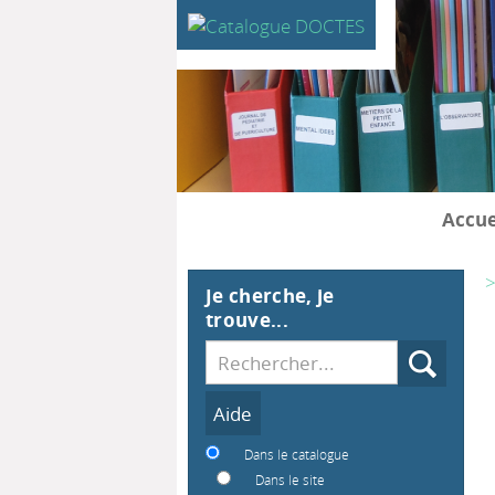
Accue
>
Je cherche, je
trouve...
Recherche
Dans le catalogue
Dans le site