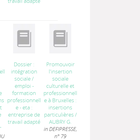
travail adapté
Dossier :
Promouvoir
ell
intégration
l'insertion
sociale /
sociale
emploi -
culturelle et
e
formation
professionnell
ns
professionnell
e à Bruxelles :
t
e - eta :
insertions
e
entreprise de
particulières
/
travail adapté
AUBRY G.
T
in DEFIPRESSE,
DU
n° 79