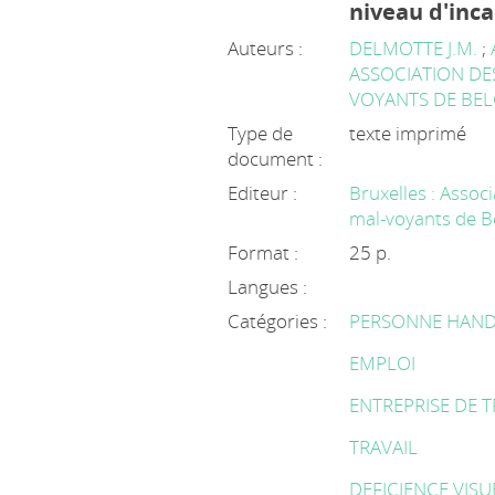
niveau d'inc
Auteurs :
DELMOTTE J.M.
;
ASSOCIATION DE
VOYANTS DE BE
Type de
texte imprimé
document :
Editeur :
Bruxelles : Assoc
mal-voyants de B
Format :
25 p.
Langues :
Catégories :
PERSONNE HAND
EMPLOI
ENTREPRISE DE 
TRAVAIL
DEFICIENCE VISU