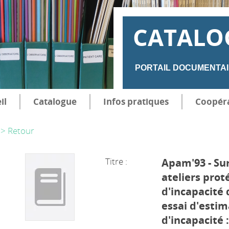
CATALO
PORTAIL DOCUMENTAI
il
Catalogue
Infos pratiques
Coopér
> Retour
Titre :
Apam'93 - Sur
ateliers prot
d'incapacité d
essai d'esti
d'incapacité 