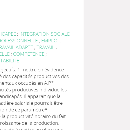
ICAPEE
;
INTEGRATION SOCIALE
PROFESSIONNELLE
;
EMPLOI
;
TRAVAIL ADAPTE
;
TRAVAIL
;
UELLE
;
COMPETENCE
;
TABILITE
bjectifs: 1.mettre en évidence
té des capacités productives des
mentaux occupés en A.P*
acités productives individuelles
andicapés. Il apparait que la
atière salariale pourrait être
ion de ce paramètre*
 la productivité horaire du fait
croissante de la production.
 incite à mettre en place une