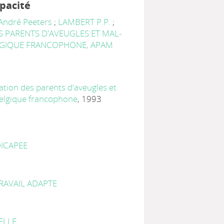
apacité
André Peeters
;
LAMBERT P.P.
;
S PARENTS D'AVEUGLES ET MAL-
LGIQUE FRANCOPHONE, APAM
iation des parents d'aveugles et
elgique francophone
, 1993
ICAPEE
TRAVAIL ADAPTE
ELLE