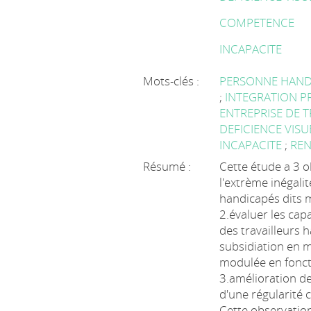
COMPETENCE
INCAPACITE
Mots-clés :
PERSONNE HAND
;
INTEGRATION 
ENTREPRISE DE 
DEFICIENCE VIS
INCAPACITE
;
REN
Résumé :
Cette étude a 3 o
l'extrème inégali
handicapés dits 
2.évaluer les cap
des travailleurs h
subsidiation en m
modulée en fonct
3.amélioration de
d'une régularité 
Cette observation