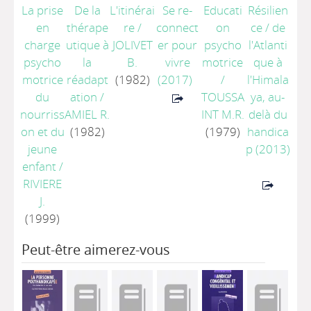
La prise
De la
L'itinérai
Se re-
Educati
Résilien
en
thérape
re
/
connect
on
ce / de
charge
utique à
JOLIVET
er pour
psycho
l'Atlanti
psycho
la
B.
vivre
motrice
que à
motrice
réadapt
(1982)
(2017)
/
l'Himala
du
ation
/
TOUSSA
ya, au-
nourriss
AMIEL R.
INT M.R.
delà du
on et du
(1982)
(1979)
handica
jeune
p
(2013)
enfant
/
RIVIERE
J.
(1999)
Peut-être aimerez-vous