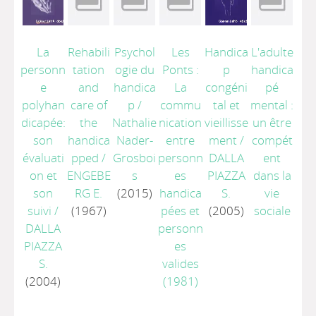
La
Rehabili
Psychol
Les
Handica
L'adulte
personn
tation
ogie du
Ponts :
p
handica
e
and
handica
La
congéni
pé
polyhan
care of
p
/
commu
tal et
mental :
dicapée:
the
Nathalie
nication
vieillisse
un être
son
handica
Nader-
entre
ment
/
compét
évaluati
pped
/
Grosboi
personn
DALLA
ent
on et
ENGEBE
s
es
PIAZZA
dans la
son
RG E.
(2015)
handica
S.
vie
suivi
/
(1967)
pées et
(2005)
sociale
DALLA
personn
PIAZZA
es
S.
valides
(2004)
(1981)