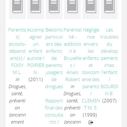
Parents(
Accomp
Besoins
Parental
Néglige
Les
s)
agner
particuli
ité -
nce
troubles
alcoolo-
un
ers des
addictio
envers
du
dépend
enfant
enfants
n à
les
dévelop
ant(s)
/
autiste
/
de
Bruxelle
enfants
pement
FOISY
POIRIER
parents
s
/
et
ches
M.L.
N.
usagers
Anaïs
toxicom
l'enfant
in
(2011)
de
Robert
anie des
/
Drogues,
drogues
in
parents
BOURDI
santé,
.
Drogues,
/
N B.
préventi
Rapport
santé,
CLEMEN
(2007)
on
final des
préventi
T M. E.
(ancienn
consulta
on
(1999)
ement
nts
/
(ancienn