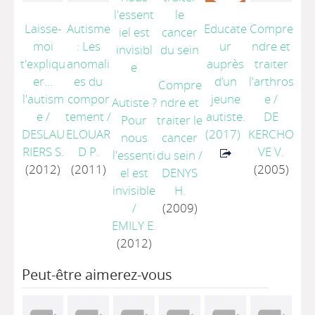
Laisse-
Autisme
Educate
Compre
moi
: Les
ur
ndre et
t'expliqu
anomali
auprès
traiter
er...
es du
d’un
l'arthros
Compre
l'autism
compor
jeune
e
/
Autiste ?
ndre et
e
/
tement
/
autiste.
DE
Pour
traiter le
DESLAU
ELOUAR
(2017)
KERCHO
nous
cancer
RIERS S.
D P.
VE V.
l'essenti
du sein
/
(2012)
(2011)
(2005)
el est
DENYS
invisible
H.
/
(2009)
EMILY E.
(2012)
Peut-être aimerez-vous