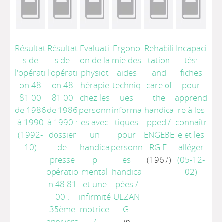
Résultat
Résultat
Evaluati
Ergono
Rehabili
Incapaci
s de
s de
on de la
mie des
tation
tés:
l'opérati
l'opérati
physiot
aides
and
fiches
on 48
on 48
hérapie
techniq
care of
pour
81 00
81 00
chez les
ues
the
apprend
de 1986
de 1986
personn
informa
handica
re à les
à 1990
à 1990 :
es avec
tiques
pped
/
connaîtr
(1992-
dossier
un
pour
ENGEBE
e et les
10)
de
handica
personn
RG E.
alléger
presse
p
es
(1967)
(05-12-
opératio
mental
handica
02)
n 48 81
et une
pées
/
00 :
infirmité
ULZAN
35ème
motrice
G.
annivers
/
in