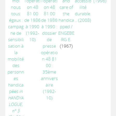
moi
l'opérati
l'opérati
and
accessib
(1996)
nous
on 48
on 48
care of
ilité
tous
81 00
81 00
the
durable.
égaux :
de 1986
de 1986
handica
..
(2008)
campag
à 1990
à 1990 :
pped
/
ne de
(1992-
dossier
ENGEBE
sensibili
10)
de
RG E.
sation à
presse
(1967)
la
opératio
mobilité
n 48 81
des
00 :
personn
35ème
es
annivers
handica
aire
pées
in
(1992-
HANDYA
10)
LOGUE,
n° 3