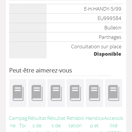
Liste des exemplaires
E-H-HANDY-5/99
EU999584
Bulletin
Parthages
Consultation sur place
Disponible
Peut-être aimerez-vous
Campag
Résultat
Résultat
Rehabili
Handica
Accessib
ne : Toi
s de
s de
tation
p et
ilité