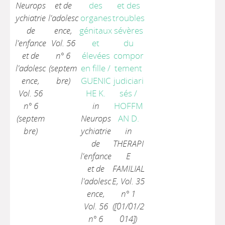
Neurops
et de
des
et des
ychiatrie
l'adolesc
organes
troubles
de
ence,
génitaux
sévères
l'enfance
Vol. 56
et
du
et de
n° 6
élevées
compor
l'adolesc
(septem
en fille
/
tement
ence,
bre)
GUENIC
judiciari
Vol. 56
HE K.
sés
/
n° 6
in
HOFFM
(septem
Neurops
AN D.
bre)
ychiatrie
in
de
THERAPI
l'enfance
E
et de
FAMILIAL
l'adolesc
E, Vol. 35
ence,
n° 1
Vol. 56
([01/01/2
n° 6
014])