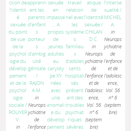
ction de
apprenn
sexuée
travail
atique
l'interse
l'identit
ent les
en
relation
de
xualité
/
é
parents
impasse
nel avec
l'identité
MICHEL
sexuée
d'enfant
... A
les
sexuée
/
A.
du point
s
propos
système
CHILAN
in
de vue
porteur
de
s
D C.
Neurops
de la
s
jeunes
familiau
in
ychiatrie
psychol
d'ambig
adultes
x
Neurops
de
ogie du
uïté
au
d'adoles
ychiatrie
l'enfance
dévelop
génitale
caryoty
cents
de
et de
pement
/
pe XY
hospitali
l'enfance
l'adolesc
et de la
RAJON
nées
sés
et de
ence,
psychol
A.M.
avec
présent
l'adolesc
Vol. 56
ogie
in
une
ant des
ence,
n° 6
sociale
/
Neurops
anomali
troubles
Vol. 56
(septem
ROUYER
ychiatrie
e du
psychiat
n° 6
bre)
V.
de
dévelop
riques
(septem
in
l'enfance
pement
sévères
bre)