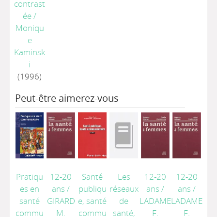
contrast
ée
/
Moniqu
e
Kaminsk
i
(1996)
Peut-être aimerez-vous
Pratiqu
12-20
Santé
Les
12-20
12-20
es en
ans
/
publiqu
réseaux
ans
/
ans
/
santé
GIRARD
e, santé
de
LADAME
LADAME
commu
M.
commu
santé,
F.
F.