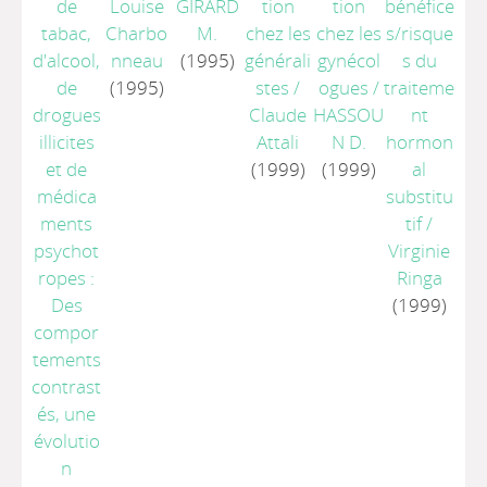
de
Louise
GIRARD
tion
tion
bénéfice
tabac,
Charbo
M.
chez les
chez les
s/risque
d'alcool,
nneau
(1995)
générali
gynécol
s du
de
(1995)
stes
/
ogues
/
traiteme
drogues
Claude
HASSOU
nt
illicites
Attali
N D.
hormon
et de
(1999)
(1999)
al
médica
substitu
ments
tif
/
psychot
Virginie
ropes :
Ringa
Des
(1999)
compor
tements
contrast
és, une
évolutio
n