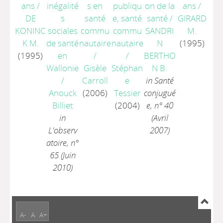
ans
/
inégalité
s en
publiqu
on de la
ans
/
DE
s
santé
e, santé
santé
/
GIRARD
KONINC
sociales
commu
commu
SANDRI
M.
K M.
de santé
nautaire
nautaire
N
(1995)
(1995)
en
/
/
BERTHO
Wallonie
Gisèle
Stéphan
N B.
/
Carroll
e
in Santé
Anouck
(2006)
Tessier
conjugué
Billiet
(2004)
e, n° 40
in
(Avril
L'observ
2007)
atoire, n°
65 (Juin
2010)
A-
A
A+