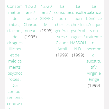
Consom
12-20
12-20
La
La
La
mation
ans
/
ans
/
consulta
consulta
balance
de
Louise
GIRARD
tion
tion
bénéfice
tabac,
Charbo
M.
chez les
chez les
s/risque
d'alcool,
nneau
(1995)
générali
gynécol
s du
de
(1995)
stes
/
ogues
/
traiteme
drogues
Claude
HASSOU
nt
illicites
Attali
N D.
hormon
et de
(1999)
(1999)
al
médica
substitu
ments
tif
/
psychot
Virginie
ropes :
Ringa
Des
(1999)
compor
tements
contrast