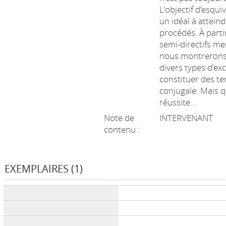
L’objectif d’esqui
un idéal à attein
procédés. À parti
semi-directifs me
nous montrerons qu
divers types d’ex
constituer des te
conjugale. Mais qu
réussite…
Note de
INTERVENANT
contenu :
EXEMPLAIRES (1)
Liste des exemplaires