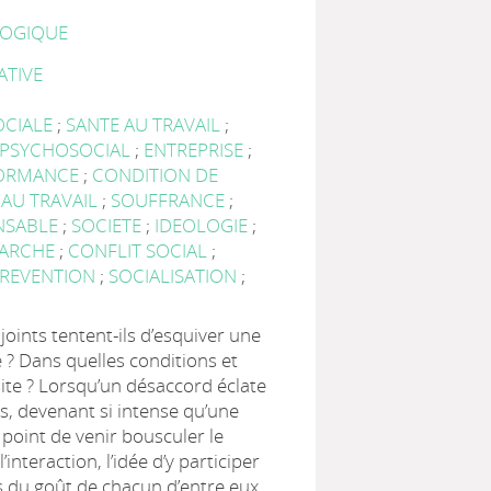
LOGIQUE
ATIVE
OCIALE
;
SANTE AU TRAVAIL
;
 PSYCHOSOCIAL
;
ENTREPRISE
;
ORMANCE
;
CONDITION DE
 AU TRAVAIL
;
SOUFFRANCE
;
NSABLE
;
SOCIETE
;
IDEOLOGIE
;
MARCHE
;
CONFLIT SOCIAL
;
REVENTION
;
SOCIALISATION
;
ints tentent-ils d’esquiver une
 ? Dans quelles conditions et
ite ? Lorsqu’un désaccord éclate
ts, devenant si intense qu’une
 point de venir bousculer le
’interaction, l’idée d’y participer
s du goût de chacun d’entre eux.