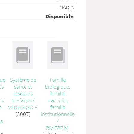
NADJA
Disponible
que
Système de
Famille
és
santé et
biologique,
discours
famille
es
profanes
/
d’accueil,
n
VEDELAGO F.
famille
(2007)
institutionnelle
ms
/
RIVIERE M.