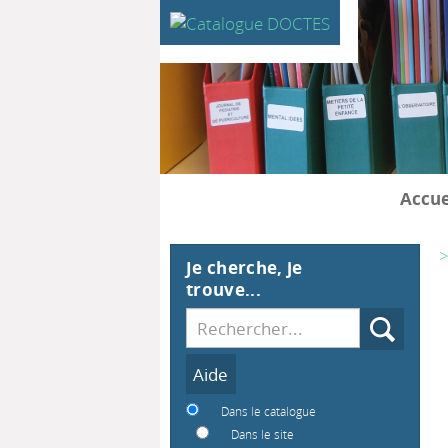
Accue
>
Je cherche, je
trouve...
Recherche
Dans le catalogue
Dans le site