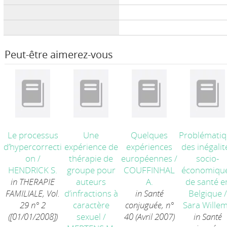
Peut-être aimerez-vous
Le processus
Une
Quelques
Problémati
d’hypercorrecti
expérience de
expériences
des inégalit
on
/
thérapie de
européennes
/
socio-
HENDRICK S.
groupe pour
COUFFINHAL
économiqu
in THERAPIE
auteurs
A.
de santé e
FAMILIALE, Vol.
d’infractions à
in Santé
Belgique
/
29 n° 2
caractère
conjuguée, n°
Sara Wille
([01/01/2008])
sexuel
/
40 (Avril 2007)
in Santé