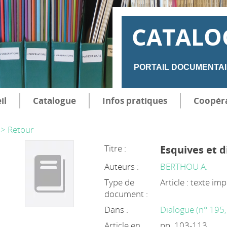
CATALO
PORTAIL DOCUMENTAI
il
Catalogue
Infos pratiques
Coopér
> Retour
Titre :
Esquives et d
Auteurs :
BERTHOU A.
Type de
Article : texte im
document :
Dans :
Dialogue (n° 195
Article en
pp. 103-113