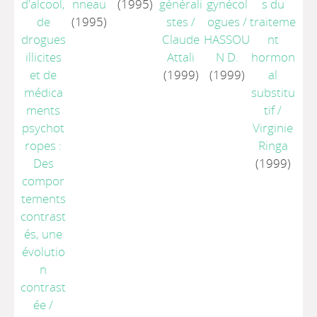
d'alcool,
nneau
(1995)
générali
gynécol
s du
de
(1995)
stes
/
ogues
/
traiteme
drogues
Claude
HASSOU
nt
illicites
Attali
N D.
hormon
et de
(1999)
(1999)
al
médica
substitu
ments
tif
/
psychot
Virginie
ropes :
Ringa
Des
(1999)
compor
tements
contrast
és, une
évolutio
n
contrast
ée
/