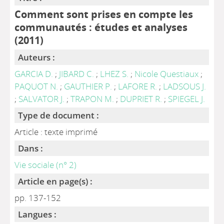
Comment sont prises en compte les
communautés : études et analyses
(2011)
Auteurs :
GARCIA D.
;
JIBARD C.
;
LHEZ S.
;
Nicole Questiaux
;
PAQUOT N.
;
GAUTHIER P.
;
LAFORE R.
;
LADSOUS J.
;
SALVATOR J.
;
TRAPON M.
;
DUPRIET R.
;
SPIEGEL J.
Type de document :
Article : texte imprimé
Dans :
Vie sociale (n° 2)
Article en page(s) :
pp. 137-152
Langues :