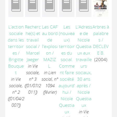
L'action
Recherc
Les CAF
Les
L'Adress
Arbres à
sociale
he(s) et
au bord
(nouvea
e de
palabre
dans les
travail
de
ux)
Nicole
s
/
territoir
social
/
l'explosi
territoir
Questia
DECLEV
es
/
Marcel
on
/
es du
ux aux
E B.
Brigitte
Jaeger
MAZIZ
social.
travaille
(2004)
Bouque
in Vie
L.
Comme
urs
t
sociale,
in Lien
nt faire
sociaux,
in Vie
n° 3
social, n°
société
30 ans
sociale,
([01/07/2
1094
aujourd'
après
/
n° 2
011])
(février)
hui
/
Nicole
([01/04/2
Nicole
Questia
007])
Questia
ux
ux
in Vie