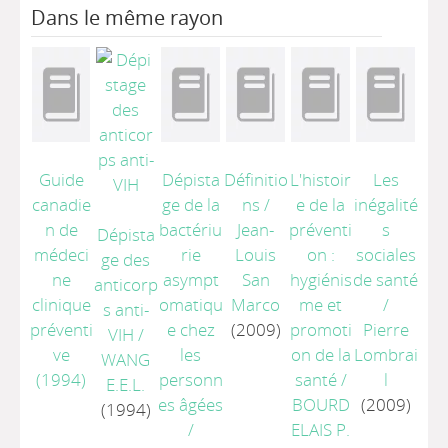
Dans le même rayon
Guide
Dépista
Définitio
L'histoir
Les
canadie
ge de la
ns
/
e de la
inégalité
n de
bactériu
Jean-
préventi
s
Dépista
médeci
rie
Louis
on :
sociales
ge des
ne
asympt
San
hygiénis
de santé
anticorp
clinique
omatiqu
Marco
me et
/
s anti-
préventi
e chez
(2009)
promoti
Pierre
VIH
/
ve
les
on de la
Lombrai
WANG
(1994)
personn
santé
/
l
E.E.L.
es âgées
BOURD
(2009)
(1994)
/
ELAIS P.