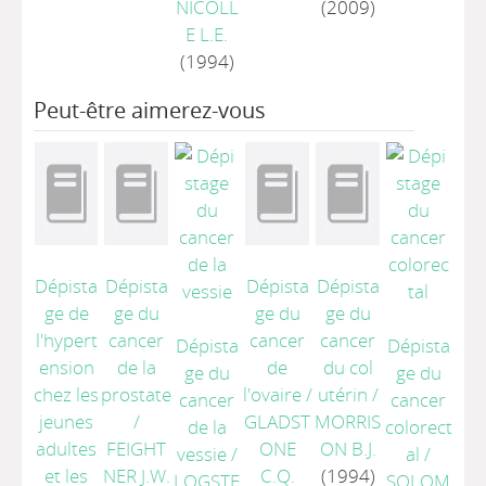
NICOLL
(2009)
E L.E.
(1994)
Peut-être aimerez-vous
Dépista
Dépista
Dépista
Dépista
ge de
ge du
ge du
ge du
l'hypert
cancer
cancer
cancer
Dépista
Dépista
ension
de la
de
du col
ge du
ge du
chez les
prostate
l'ovaire
/
utérin
/
cancer
cancer
jeunes
/
GLADST
MORRIS
de la
colorect
adultes
FEIGHT
ONE
ON B.J.
vessie
/
al
/
et les
NER J.W.
C.Q.
(1994)
LOGSTE
SOLOM