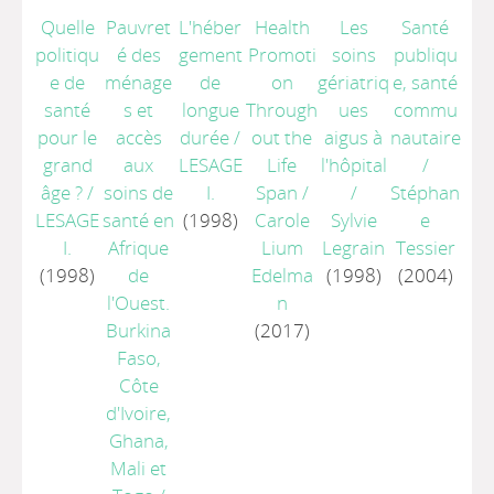
Quelle
Pauvret
L'héber
Health
Les
Santé
politiqu
é des
gement
Promoti
soins
publiqu
e de
ménage
de
on
gériatriq
e, santé
santé
s et
longue
Through
ues
commu
pour le
accès
durée
/
out the
aigus à
nautaire
grand
aux
LESAGE
Life
l'hôpital
/
âge ?
/
soins de
I.
Span
/
/
Stéphan
LESAGE
santé en
(1998)
Carole
Sylvie
e
I.
Afrique
Lium
Legrain
Tessier
(1998)
de
Edelma
(1998)
(2004)
l'Ouest.
n
Burkina
(2017)
Faso,
Côte
d'Ivoire,
Ghana,
Mali et