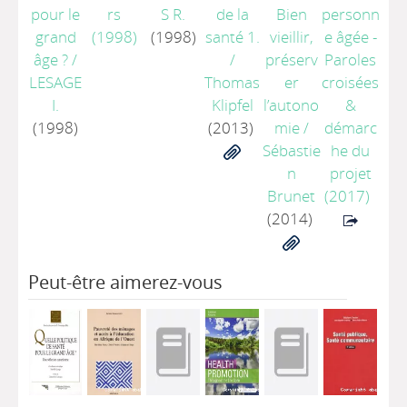
pour le
rs
S R.
de la
Bien
personn
grand
(1998)
(1998)
santé 1.
vieillir,
e âgée -
âge ?
/
/
préserv
Paroles
LESAGE
Thomas
er
croisées
I.
Klipfel
l’autono
&
(1998)
(2013)
mie
/
démarc
Sébastie
he du
n
projet
Brunet
(2017)
(2014)
Peut-être aimerez-vous