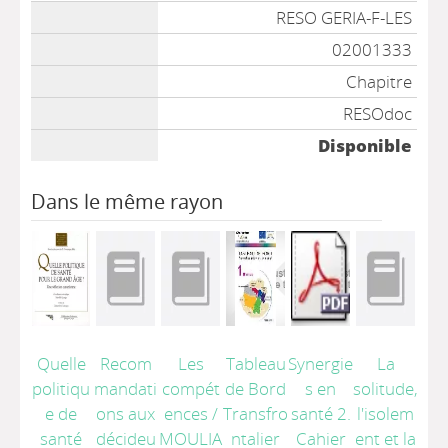
Liste des exemplaires
RESO GERIA-F-LES
02001333
Chapitre
RESOdoc
Disponible
Dans le même rayon
Quelle
Recom
Les
Tableau
Synergie
La
politiqu
mandati
compét
de Bord
s en
solitude,
e de
ons aux
ences
/
Transfro
santé 2.
l'isolem
santé
décideu
MOULIA
ntalier
Cahier
ent et la