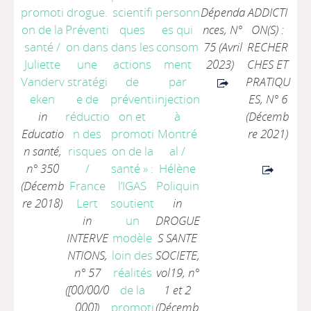
promoti
drogue.
scientifi
personn
Dépenda
ADDICTI
on de la
Préventi
ques
es qui
nces, N°
ON(S) :
santé
/
on dans
dans les
consom
75 (Avril
RECHER
Juliette
une
actions
ment
2023)
CHES ET
Vanderv
stratégi
de
par
PRATIQU
eken
e de
préventi
injection
ES, N° 6
in
réductio
on et
à
(Décemb
Educatio
n des
promoti
Montré
re 2021)
n santé,
risques
on de la
al
/
n° 350
/
santé » :
Hélène
(Décemb
France
l’IGAS
Poliquin
re 2018)
Lert
soutient
in
in
un
DROGUE
INTERVE
modèle
S SANTE
NTIONS,
loin des
SOCIETE,
n° 57
réalités
vol19, n°
([00/00/0
de la
1 et 2
000])
promoti
(Décemb