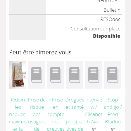
RE001031
Bulletin
RESOdoc
Consultation sur place
Disponible
Peut-être aimerez-vous
Réduire
Prise de
« Prise
Drogues
Intervie
Stop
les
risque
en
et santé
w
/
and go
/
risques,
des
compte
:
Elisabet
Fred
maximis
usagers
des
perspec
h Avril
Bladou
er la
de
preuves
tives de
in
in