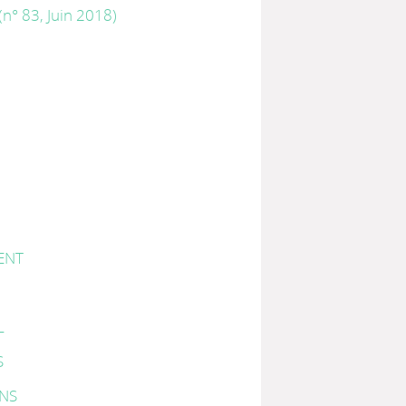
n° 83, Juin 2018)
ENT
L
S
INS