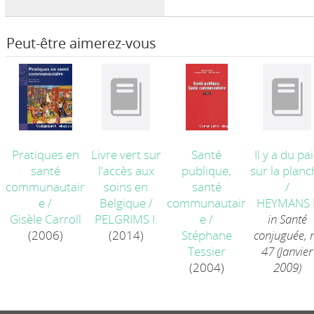
Peut-être aimerez-vous
Pratiques en
Livre vert sur
Santé
Il y a du pa
santé
l'accès aux
publique,
sur la planc
communautair
soins en
santé
/
e
/
Belgique
/
communautair
HEYMANS I
Gisèle Carroll
PELGRIMS I.
e
/
in Santé
(2006)
(2014)
Stéphane
conjuguée, 
Tessier
47 (Janvier
(2004)
2009)