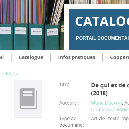
CATALO
PORTAIL DOCUMENTAI
il
Catalogue
Infos pratiques
Coopér
> Retour
Titre :
De qui et de 
(2018)
Auteurs :
Marie Dauvrin
, A
Dominique Rober
Type de
Article : texte im
document :