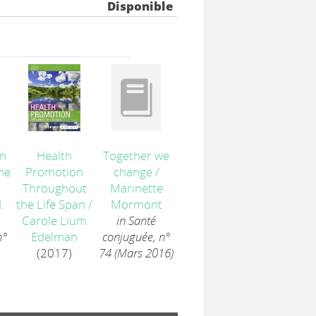
Disponible
in
Health
Together we
he
Promotion
change
/
Throughout
Marinette
.
the Life Span
/
Mormont
Carole Lium
in Santé
n°
Edelman
conjuguée, n°
(2017)
74 (Mars 2016)