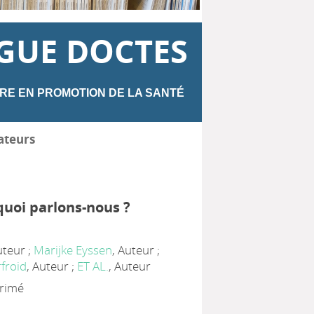
GUE DOCTES
RE EN PROMOTION DE LA SANTÉ
ateurs
quoi parlons-nous ?
uteur ;
Marijke Eyssen
, Auteur ;
froid
, Auteur ;
ET AL.
, Auteur
primé