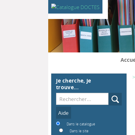
Accue
>
Je cherche, je
trouve...
Recherche
Dans le catalogue
Dans le site