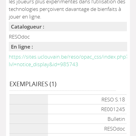
les joueurs plus expérimentés dans l’utilisation des
technologies perçoivent davantage de bienfaits à
jouer en ligne.
Catalogueur :
RESOdoc
En ligne :
https://sites.uclouvain.be/reso/opac_css/index.php?
lvl=notice_display&id=985743
EXEMPLAIRES (1)
Liste des exemplaires
RESO S.18
RE001245
Bulletin
RESOdoc