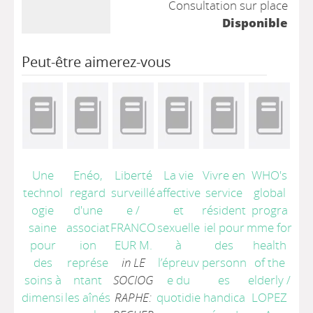
Consultation sur place
Disponible
Peut-être aimerez-vous
Une
Enéo,
Liberté
La vie
Vivre en
WHO's
technol
regard
surveillé
affective
service
global
ogie
d'une
e
/
et
résident
progra
saine
associat
FRANCO
sexuelle
iel pour
mme for
pour
ion
EUR M.
à
des
health
des
représe
in LE
l’épreuv
personn
of the
soins à
ntant
SOCIOG
e du
es
elderly
/
dimensi
les aînés
RAPHE:
quotidie
handica
LOPEZ