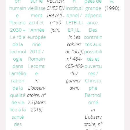
on
sur le
RECHER
n
pées de
A.
humain
vieillisse
CHES EN
instituti
grande
(1990)
e.
ment
TRAVAIL,
onnel
/
dépend
Teckno
actif et
n° 50
LETELLI
ance.
2030 –
l'Année
(juin)
ER J.L.
Des
Le rôle
europée
in Les
contrain
de la
nne
cahiers
tes aux
technol
2012
/
de l'actif,
possibili
ogie
Romain
n° 464-
tés et
dans
Lecomt
465-466-
ouvertu
l'amélio
e
467
res
/
ration
in
(janvier-
Christo
de la
L'observ
avril)
phe
qualité
atoire, n°
Barthol
de vie
75 (Mars
omé
liée à la
2013)
in
santé
L'observ
des
atoire, n°