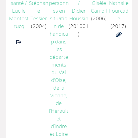
santé
/
Stéphan
personn
/
Gisèle
Nathalie
Lucile
e
es en
Didier
Carroll
Fourcad
Montest
Tessier
situatio
Houssin
(2006)
e
rucq
(2004)
n de
(201001
(2017)
handica
)
p dans
les
départe
ments
du Val
d’Oise,
de la
Vienne,
de
l’Hérault
et
d’Indre
et Loire