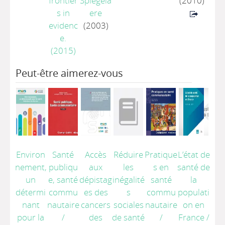
frontier
Spiegela
(2010)
s in
ere
evidenc
(2003)
e.
(2015)
Peut-être aimerez-vous
Environ
Santé
Accès
Réduire
Pratique
L’état de
nement,
publiqu
aux
les
s en
santé de
un
e, santé
dépistag
inégalité
santé
la
détermi
commu
es des
s
commu
populati
nant
nautaire
cancers
sociales
nautaire
on en
pour la
/
des
de santé
/
France
/