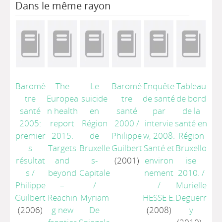
Dans le même rayon
Baromè
The
Le
Baromè
Enquête
Tableau
tre
Europea
suicide
tre
de santé
de bord
santé
n health
en
santé
par
de la
2005:
report
Région
2000
/
intervie
santé en
premier
2015.
de
Philippe
w, 2008.
Région
s
Targets
Bruxelle
Guilbert
Santé et
Bruxello
résultat
and
s-
(2001)
environ
ise
s
/
beyond
Capitale
nement
2010.
/
Philippe
–
/
/
Murielle
Guilbert
Reachin
Myriam
HESSE E.
Deguerr
(2006)
g new
De
(2008)
y