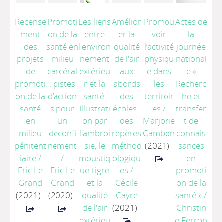
Recense
Promoti
Les liens
Amélior
Promou
Actes de
ment
on de la
entre
er la
voir
la
des
santé en
l'environ
qualité
l’activité
journée
projets
milieu
nement
de l'air
physiqu
national
de
carcéral
extérieu
aux
e dans
e «
promoti
: pistes
r et la
abords
les
Recherc
on de la
d’action
santé.
des
territoir
he et
santé
s pour
Illustrati
écoles :
es
/
transfer
en
un
on par
des
Marjorie
t de
milieu
déconfi
l'ambroi
repères
Cambon
connais
pénitent
nement
sie, le
méthod
(2021)
sances
iaire
/
/
moustiq
ologiqu
en
Eric Le
Eric Le
ue-tigre
es
/
promoti
Grand
Grand
et la
Cécile
on de la
(2021)
(2020)
qualité
Cayre
santé »
/
de l'air
(2021)
Christin
extérieu
e Ferron